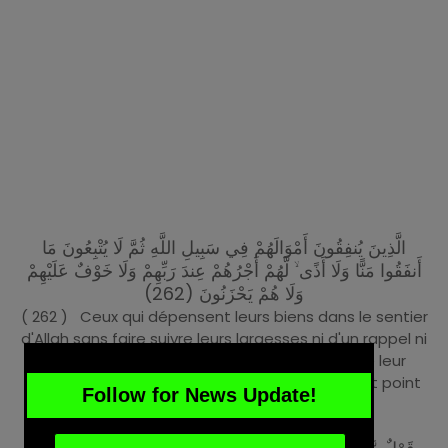
الَّذِينَ يُنفِقُونَ أَمْوَالَهُمْ فِي سَبِيلِ اللَّهِ ثُمَّ لَا يُتْبِعُونَ مَا
أَنفَقُوا مَنًّا وَلَا أَذًى ۙ لَّهُمْ أَجْرُهُمْ عِندَ رَبِّهِمْ وَلَا خَوْفٌ عَلَيْهِمْ
وَلَا هُمْ يَحْزَنُونَ (262)
( 262 ) Ceux qui dépensent leurs biens dans le sentier
d'Allah sans faire suivre leurs largesses ni d'un rappel ni
d'un tort, auront leur récompense auprès de leur
Seigneur. Nulle crainte pour eux, et ils ne seront point
Follow for News Update!
affligés.