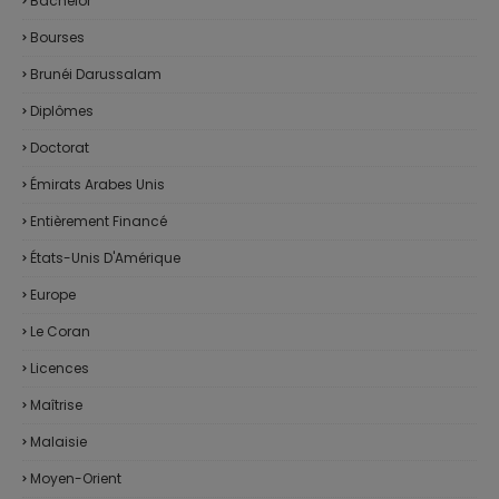
Bachelor
Bourses
Brunéi Darussalam
Diplômes
Doctorat
Émirats Arabes Unis
Entièrement Financé
États-Unis D'Amérique
Europe
Le Coran
Licences
Maîtrise
Malaisie
Moyen-Orient