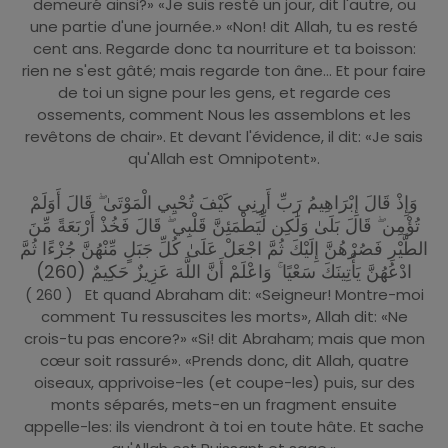
demeuré ainsi?» «Je suis resté un jour, dit l'autre, ou
une partie d'une journée.» «Non! dit Allah, tu es resté
cent ans. Regarde donc ta nourriture et ta boisson:
rien ne s'est gâté; mais regarde ton âne... Et pour faire
de toi un signe pour les gens, et regarde ces
ossements, comment Nous les assemblons et les
revêtons de chair». Et devant l'évidence, il dit: «Je sais
qu'Allah est Omnipotent».
وَإِذْ قَالَ إِبْرَاهِيمُ رَبِّ أَرِنِي كَيْفَ تُحْيِي الْمَوْتَىٰ ۖ قَالَ أَوَلَمْ
تُؤْمِن ۖ قَالَ بَلَىٰ وَلَٰكِن لِّيَطْمَئِنَّ قَلْبِي ۖ قَالَ فَخُذْ أَرْبَعَةً مِّنَ
الطَّيْرِ فَصُرْهُنَّ إِلَيْكَ ثُمَّ اجْعَلْ عَلَىٰ كُلِّ جَبَلٍ مِّنْهُنَّ جُزْءًا ثُمَّ
ادْعُهُنَّ يَأْتِينَكَ سَعْيًا ۚ وَاعْلَمْ أَنَّ اللَّهَ عَزِيزٌ حَكِيمٌ (260)
( 260 ) Et quand Abraham dit: «Seigneur! Montre-moi
comment Tu ressuscites les morts», Allah dit: «Ne
crois-tu pas encore?» «Si! dit Abraham; mais que mon
cœur soit rassuré». «Prends donc, dit Allah, quatre
oiseaux, apprivoise-les (et coupe-les) puis, sur des
monts séparés, mets-en un fragment ensuite
appelle-les: ils viendront à toi en toute hâte. Et sache