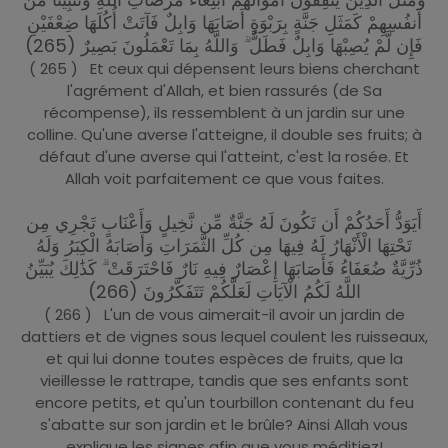
أَنفُسِهِمْ كَمَثَلِ جَنَّةٍ بِرَبْوَةٍ أَصَابَهَا وَابِلٌ فَآتَتْ أُكُلَهَا ضِعْفَيْنِ
فَإِن لَّمْ يُصِبْهَا وَابِلٌ فَطَلٌّ ۗ وَاللَّهُ بِمَا تَعْمَلُونَ بَصِيرٌ (265)
( 265 ) Et ceux qui dépensent leurs biens cherchant
l'agrément d'Allah, et bien rassurés (de Sa
récompense), ils ressemblent à un jardin sur une
colline. Qu'une averse l'atteigne, il double ses fruits; à
défaut d'une averse qui l'atteint, c'est la rosée. Et
Allah voit parfaitement ce que vous faites.
أَيَوَدُّ أَحَدُكُمْ أَن تَكُونَ لَهُ جَنَّةٌ مِّن نَّخِيلٍ وَأَعْنَابٍ تَجْرِي مِن
تَحْتِهَا الْأَنْهَارُ لَهُ فِيهَا مِن كُلِّ الثَّمَرَاتِ وَأَصَابَهُ الْكِبَرُ وَلَهُ
ذُرِّيَّةٌ ضُعَفَاءُ فَأَصَابَهَا إِعْصَارٌ فِيهِ نَارٌ فَاحْتَرَقَتْ ۗ كَذَٰلِكَ يُبَيِّنُ
اللَّهُ لَكُمُ الْآيَاتِ لَعَلَّكُمْ تَتَفَكَّرُونَ (266)
( 266 ) L'un de vous aimerait-il avoir un jardin de
dattiers et de vignes sous lequel coulent les ruisseaux,
et qui lui donne toutes espèces de fruits, que la
vieillesse le rattrape, tandis que ses enfants sont
encore petits, et qu'un tourbillon contenant du feu
s'abatte sur son jardin et le brûle? Ainsi Allah vous
explique les signes afin que vous méditiez!