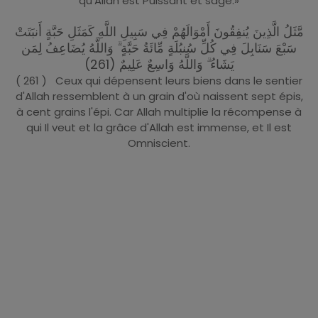
qu'Allah est Puissant et sage.»
مَّثَلُ الَّذِينَ يُنفِقُونَ أَمْوَالَهُمْ فِي سَبِيلِ اللَّهِ كَمَثَلِ حَبَّةٍ أَنبَتَتْ
سَبْعَ سَنَابِلَ فِي كُلِّ سُنبُلَةٍ مِّائَةُ حَبَّةٍ ۗ وَاللَّهُ يُضَاعِفُ لِمَن
يَشَاءُ ۗ وَاللَّهُ وَاسِعٌ عَلِيمٌ (261)
( 261 ) Ceux qui dépensent leurs biens dans le sentier
d'Allah ressemblent à un grain d'où naissent sept épis,
à cent grains l'épi. Car Allah multiplie la récompense à
qui Il veut et la grâce d'Allah est immense, et Il est
Omniscient.