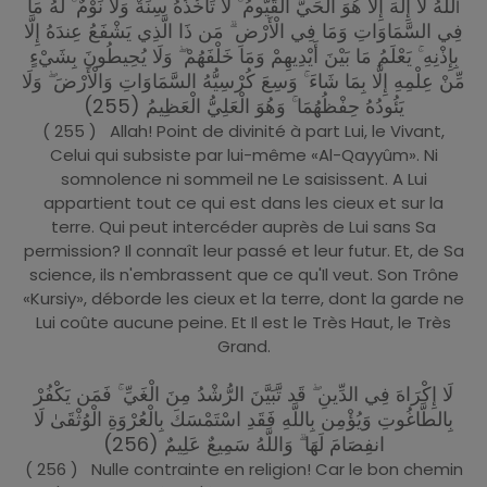
للَّهُ لَا إِلَٰهَ إِلَّا هُوَ الْحَيُّ الْقَيُّومُ ۚ لَا تَأْخُذُهُ سِنَةٌ وَلَا نَوْمٌ ۚ لَّهُ مَا
ا
فِي السَّمَاوَاتِ وَمَا فِي الْأَرْضِ ۗ مَن ذَا الَّذِي يَشْفَعُ عِندَهُ إِلَّا
بِإِذْنِهِ ۚ يَعْلَمُ مَا بَيْنَ أَيْدِيهِمْ وَمَا خَلْفَهُمْ ۖ وَلَا يُحِيطُونَ بِشَيْءٍ
مِّنْ عِلْمِهِ إِلَّا بِمَا شَاءَ ۚ وَسِعَ كُرْسِيُّهُ السَّمَاوَاتِ وَالْأَرْضَ ۖ وَلَا
يَئُودُهُ حِفْظُهُمَا ۚ وَهُوَ الْعَلِيُّ الْعَظِيمُ (255)
( 255 ) Allah! Point de divinité à part Lui, le Vivant,
Celui qui subsiste par lui-même «Al-Qayyûm». Ni
somnolence ni sommeil ne Le saisissent. A Lui
appartient tout ce qui est dans les cieux et sur la
terre. Qui peut intercéder auprès de Lui sans Sa
permission? Il connaît leur passé et leur futur. Et, de Sa
science, ils n'embrassent que ce qu'Il veut. Son Trône
«Kursiy», déborde les cieux et la terre, dont la garde ne
Lui coûte aucune peine. Et Il est le Très Haut, le Très
Grand.
لَا إِكْرَاهَ فِي الدِّينِ ۖ قَد تَّبَيَّنَ الرُّشْدُ مِنَ الْغَيِّ ۚ فَمَن يَكْفُرْ
بِالطَّاغُوتِ وَيُؤْمِن بِاللَّهِ فَقَدِ اسْتَمْسَكَ بِالْعُرْوَةِ الْوُثْقَىٰ لَا
انفِصَامَ لَهَا ۗ وَاللَّهُ سَمِيعٌ عَلِيمٌ (256)
( 256 ) Nulle contrainte en religion! Car le bon chemin