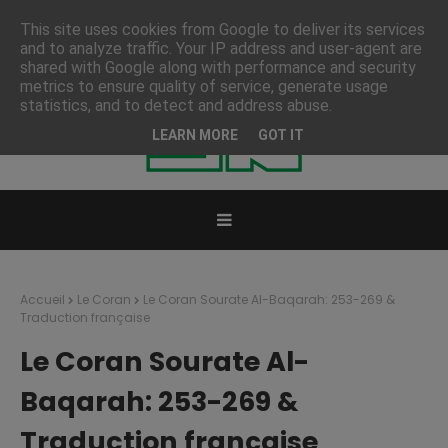
This site uses cookies from Google to deliver its services
and to analyze traffic. Your IP address and user-agent are
shared with Google along with performance and security
metrics to ensure quality of service, generate usage
statistics, and to detect and address abuse.
LEARN MORE
GOT IT
Accueil
Le Coran
Le Coran Sourate Al-Baqarah: 253-269 &
Traduction française
Le Coran Sourate Al-
Baqarah: 253-269 &
Traduction française