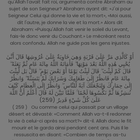
qu'Allah l'avait fait roi, argumenta contre Abraham au
sujet de son Seigneur? Abraham ayant dit: «J'ai pour
Seigneur Celui qui donne la vie et la mort», «Moi aussi,
dit l'autre, je donne la vie et la mort.» Alors dit
Abraham: «Puisqu'Allah fait venir le soleil du Levant,
fais-le donc venir du Couchant.» Le mécréant resta
alors confondu. Allah ne guide pas les gens injustes.
أَوْ كَالَّذِي مَرَّ عَلَىٰ قَرْيَةٍ وَهِيَ خَاوِيَةٌ عَلَىٰ عُرُوشِهَا قَالَ أَنَّىٰ
يُحْيِي هَٰذِهِ اللَّهُ بَعْدَ مَوْتِهَا ۖ فَأَمَاتَهُ اللَّهُ مِائَةَ عَامٍ ثُمَّ بَعَثَهُ ۖ
قَالَ كَمْ لَبِثْتَ ۖ قَالَ لَبِثْتُ يَوْمًا أَوْ بَعْضَ يَوْمٍ ۖ قَالَ بَل لَّبِثْتَ
مِائَةَ عَامٍ فَانظُرْ إِلَىٰ طَعَامِكَ وَشَرَابِكَ لَمْ يَتَسَنَّهْ ۖ وَانظُرْ
إِلَىٰ حِمَارِكَ وَلِنَجْعَلَكَ آيَةً لِّلنَّاسِ ۖ وَانظُرْ إِلَى الْعِظَامِ كَيْفَ
نُنشِزُهَا ثُمَّ نَكْسُوهَا لَحْمًا ۚ فَلَمَّا تَبَيَّنَ لَهُ قَالَ أَعْلَمُ أَنَّ اللَّهَ
عَلَىٰ كُلِّ شَيْءٍ قَدِيرٌ (259)
( 259 ) Ou comme celui qui passait par un village
désert et dévasté: «Comment Allah va-t-Il redonner
la vie à celui-ci après sa mort?» dit-il. Allah donc le fit
mourir et le garda ainsi pendant cent ans. Puis Il le
ressuscita en disant: «Combien de temps as-tu