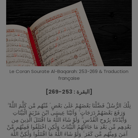
Le Coran Sourate Al-Baqarah: 253-269 & Traduction
française
[البقرة : 253-269]
تِلْكَ الرُّسُلُ فَضَّلْنَا بَعْضَهُمْ عَلَىٰ بَعْضٍ ۘ مِّنْهُم مَّن كَلَّمَ اللَّهُ ۖ
وَرَفَعَ بَعْضَهُمْ دَرَجَاتٍ ۚ وَآتَيْنَا عِيسَى ابْنَ مَرْيَمَ الْبَيِّنَاتِ
وَأَيَّدْنَاهُ بِرُوحِ الْقُدُسِ ۗ وَلَوْ شَاءَ اللَّهُ مَا اقْتَتَلَ الَّذِينَ مِن
بَعْدِهِم مِّن بَعْدِ مَا جَاءَتْهُمُ الْبَيِّنَاتُ وَلَٰكِنِ اخْتَلَفُوا فَمِنْهُم مَّنْ
آمَنَ وَمِنْهُم مَّن كَفَرَ ۚ وَلَوْ شَاءَ اللَّهُ مَا اقْتَتَلُوا وَلَٰكِنَّ اللَّهَ