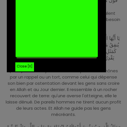
قَوْلٌ مَّعْرُوفٌ وَمَغْفِرَةٌ خَيْرٌ مِّن صَدَقَةٍ يَتْبَعُهَا أَذًى ۗ وَاللَّهُ
غَنِيٌّ حَلِيمٌ (263)
( 263 ) Une parole agréable et un pardon valent
mieux qu'une aumône suivie d'un tort. Allah n'a besoin
de rien, et Il est Indulgent.
يَا أَيُّهَا الَّذِينَ آمَنُوا لَا تُبْطِلُوا صَدَقَاتِكُم بِالْمَنِّ وَالْأَذَىٰ كَالَّذِي
يُنفِقُ مَالَهُ رِئَاءَ النَّاسِ وَلَا يُؤْمِنُ بِاللَّهِ وَالْيَوْمِ الْآخِرِ ۖ فَمَثَلُهُ
كَمَثَلِ صَفْوَانٍ عَلَيْهِ تُرَابٌ فَأَصَابَهُ وَابِلٌ فَتَرَكَهُ صَلْدًا ۖ لَّا
يَقْدِرُونَ عَلَىٰ شَيْءٍ مِّمَّا كَسَبُوا ۗ وَاللَّهُ لَا يَهْدِي الْقَوْمَ
الْكَافِرِينَ (264)
Close [X]
( 264 ) O les croyants! N'annulez pas vos aumônes
par un rappel ou un tort, comme celui qui dépense
son bien par ostentation devant les gens sans croire
en Allah et au Jour dernier. Il ressemble à un rocher
recouvert de terre: qu'une averse l'atteigne, elle le
laisse dénué. De pareils hommes ne tirent aucun profit
de leurs actes. Et Allah ne guide pas les gens
mécréants.
وَمَثَلُ الَّذِينَ يُنفِقُونَ أَمْوَالَهُمُ ابْتِغَاءَ مَرْضَاتِ اللَّهِ وَتَثْبِيتًا مِّنْ