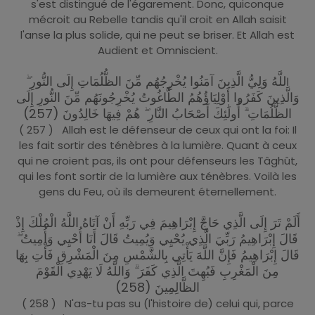
s'est distingué de l'égarement. Donc, quiconque
mécroit au Rebelle tandis qu'il croit en Allah saisit
l'anse la plus solide, qui ne peut se briser. Et Allah est
Audient et Omniscient.
للَّهُ وَلِيُّ الَّذِينَ آمَنُوا يُخْرِجُهُم مِّنَ الظُّلُمَاتِ إِلَى النُّورِ ۖ
ا
وَالَّذِينَ كَفَرُوا أَوْلِيَاؤُهُمُ الطَّاغُوتُ يُخْرِجُونَهُم مِّنَ النُّورِ إِلَى
الظُّلُمَاتِ ۗ أُولَٰئِكَ أَصْحَابُ النَّارِ ۖ هُمْ فِيهَا خَالِدُونَ (257)
( 257 ) Allah est le défenseur de ceux qui ont la foi: Il
les fait sortir des ténèbres à la lumière. Quant à ceux
qui ne croient pas, ils ont pour défenseurs les Tâghût,
qui les font sortir de la lumière aux ténèbres. Voilà les
gens du Feu, où ils demeurent éternellement.
أَلَمْ تَرَ إِلَى الَّذِي حَاجَّ إِبْرَاهِيمَ فِي رَبِّهِ أَنْ آتَاهُ اللَّهُ الْمُلْكَ إِذْ
قَالَ إِبْرَاهِيمُ رَبِّيَ الَّذِي يُحْيِي وَيُمِيتُ قَالَ أَنَا أُحْيِي وَأُمِيتُ ۖ
قَالَ إِبْرَاهِيمُ فَإِنَّ اللَّهَ يَأْتِي بِالشَّمْسِ مِنَ الْمَشْرِقِ فَأْتِ بِهَا
مِنَ الْمَغْرِبِ فَبُهِتَ الَّذِي كَفَرَ ۗ وَاللَّهُ لَا يَهْدِي الْقَوْمَ
الظَّالِمِينَ (258)
( 258 ) N'as-tu pas su (l'histoire de) celui qui, parce