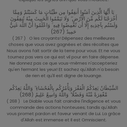
يَا أَيُّهَا الَّذِينَ آمَنُوا أَنفِقُوا مِن طَيِّبَاتِ مَا كَسَبْتُمْ وَمِمَّا
أَخْرَجْنَا لَكُم مِّنَ الْأَرْضِ ۖ وَلَا تَيَمَّمُوا الْخَبِيثَ مِنْهُ تُنفِقُونَ
وَلَسْتُم بِآخِذِيهِ إِلَّا أَن تُغْمِضُوا فِيهِ ۚ وَاعْلَمُوا أَنَّ اللَّهَ غَنِيٌّ
حَمِيدٌ (267)
( 267 ) O les croyants! Dépensez des meilleures
choses que vous avez gagnées et des récoltes que
Nous avons fait sortir de la terre pour vous. Et ne vous
tournez pas vers ce qui est vil pour en faire dépense.
Ne donnez pas ce que vous-mêmes n'accepteriez
qu'en fermant les yeux! Et sachez qu'Allah n'a besoin
de rien et qu'Il est digne de louange.
الشَّيْطَانُ يَعِدُكُمُ الْفَقْرَ وَيَأْمُرُكُم بِالْفَحْشَاءِ ۖ وَاللَّهُ يَعِدُكُم
مَّغْفِرَةً مِّنْهُ وَفَضْلًا ۗ وَاللَّهُ وَاسِعٌ عَلِيمٌ (268)
( 268 ) Le Diable vous fait craindre l'indigence et vous
commande des actions honteuses; tandis qu'Allah
vous promet pardon et faveur venant de Lui. La grâce
d'Allah est immense et Il est Omniscient.