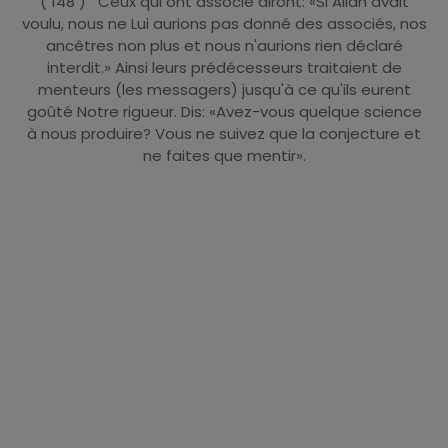
( 148 ) Ceux qui ont associé diront: «Si Allah avait
voulu, nous ne Lui aurions pas donné des associés, nos
ancêtres non plus et nous n'aurions rien déclaré
interdit.» Ainsi leurs prédécesseurs traitaient de
menteurs (les messagers) jusqu'à ce qu'ils eurent
goûté Notre rigueur. Dis: «Avez-vous quelque science
à nous produire? Vous ne suivez que la conjecture et
ne faites que mentir».