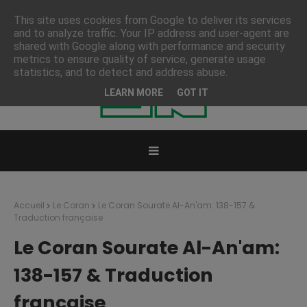
This site uses cookies from Google to deliver its services
and to analyze traffic. Your IP address and user-agent are
shared with Google along with performance and security
metrics to ensure quality of service, generate usage
statistics, and to detect and address abuse.
LEARN MORE
GOT IT
Accueil
Le Coran
Le Coran Sourate Al-An'am: 138-157 &
Traduction française
Le Coran Sourate Al-An'am:
138-157 & Traduction
française