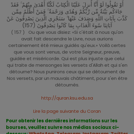
أَوْ تَقُولُوا لَوْ أَنَّا أُنزِلَ عَلَيْنَا الْكِتَابُ لَكُنَّا أَهْدَىٰ مِنْهُمْ ۚ فَقَدْ
جَاءَكُم بَيِّنَةٌ مِّن رَّبِّكُمْ وَهُدًى وَرَحْمَةٌ ۚ فَمَنْ أَظْلَمُ مِمَّن
كَذَّبَ بِآيَاتِ اللَّهِ وَصَدَفَ عَنْهَا ۗ سَنَجْزِي الَّذِينَ يَصْدِفُونَ عَنْ
آيَاتِنَا سُوءَ الْعَذَابِ بِمَا كَانُوا يَصْدِفُونَ (157)
( 157 ) Ou que vous disiez: «Si c'était à nous qu'on
avait fait descendre le Livre, nous aurions
certainement été mieux guidés qu'eux.» Voilà certes
que vous sont venus, de votre Seigneur, preuve,
guidée et miséricorde. Qui est plus injuste que celui
qui traite de mensonges les versets d'Allah et qui s'en
détourne? Nous punirons ceux qui se détournent de
Nos versets, par un mauvais châtiment, pour s'en être
détournés.
http://quran.ksu.edu.sa
Lire la page suivante du Coran
Pour obtenir les dernières informations sur les
bourses, veuillez suivre nos médias sociaux ci-
dessous:
WhatsApp
,
Telegram
,
Instagram
,
Twitter