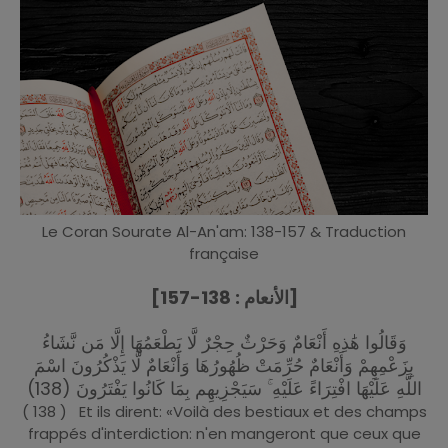
Le Coran Sourate Al-An'am: 138-157 & Traduction
française
[الأنعام : 138-157]
وَقَالُوا هَٰذِهِ أَنْعَامٌ وَحَرْثٌ حِجْرٌ لَّا يَطْعَمُهَا إِلَّا مَن نَّشَاءُ
بِزَعْمِهِمْ وَأَنْعَامٌ حُرِّمَتْ ظُهُورُهَا وَأَنْعَامٌ لَّا يَذْكُرُونَ اسْمَ
اللَّهِ عَلَيْهَا افْتِرَاءً عَلَيْهِ ۚ سَيَجْزِيهِم بِمَا كَانُوا يَفْتَرُونَ (138)
( 138 ) Et ils dirent: «Voilà des bestiaux et des champs
frappés d'interdiction: n'en mangeront que ceux que