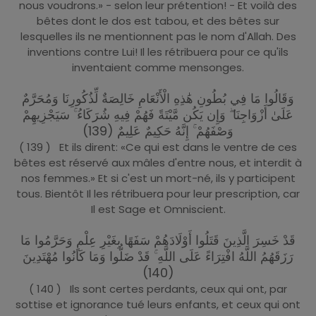
nous voudrons.» - selon leur prétention! - Et voilà des
bêtes dont le dos est tabou, et des bêtes sur
lesquelles ils ne mentionnent pas le nom d'Allah. Des
inventions contre Lui! Il les rétribuera pour ce qu'ils
inventaient comme mensonges.
وَقَالُوا مَا فِي بُطُونِ هَٰذِهِ الْأَنْعَامِ خَالِصَةٌ لِّذُكُورِنَا وَمُحَرَّمٌ
عَلَىٰ أَزْوَاجِنَا ۖ وَإِن يَكُن مَّيْتَةً فَهُمْ فِيهِ شُرَكَاءُ ۚ سَيَجْزِيهِمْ
وَصْفَهُمْ ۚ إِنَّهُ حَكِيمٌ عَلِيمٌ (139)
( 139 ) Et ils dirent: «Ce qui est dans le ventre de ces
bêtes est réservé aux mâles d'entre nous, et interdit à
nos femmes.» Et si c'est un mort-né, ils y participent
tous. Bientôt Il les rétribuera pour leur prescription, car
Il est Sage et Omniscient.
قَدْ خَسِرَ الَّذِينَ قَتَلُوا أَوْلَادَهُمْ سَفَهًا بِغَيْرِ عِلْمٍ وَحَرَّمُوا مَا
رَزَقَهُمُ اللَّهُ افْتِرَاءً عَلَى اللَّهِ ۚ قَدْ ضَلُّوا وَمَا كَانُوا مُهْتَدِينَ
(140)
( 140 ) Ils sont certes perdants, ceux qui ont, par
sottise et ignorance tué leurs enfants, et ceux qui ont