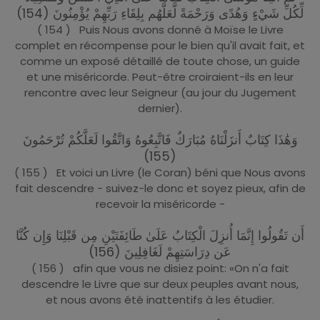
لِّكُلِّ شَيْءٍ وَهُدًى وَرَحْمَةً لَّعَلَّهُم بِلِقَاءِ رَبِّهِمْ يُؤْمِنُونَ (154)
( 154 ) Puis Nous avons donné à Moïse le Livre
complet en récompense pour le bien qu'il avait fait, et
comme un exposé détaillé de toute chose, un guide
et une miséricorde. Peut-être croiraient-ils en leur
rencontre avec leur Seigneur (au jour du Jugement
dernier).
وَهَٰذَا كِتَابٌ أَنزَلْنَاهُ مُبَارَكٌ فَاتَّبِعُوهُ وَاتَّقُوا لَعَلَّكُمْ تُرْحَمُونَ
(155)
( 155 ) Et voici un Livre (le Coran) béni que Nous avons
fait descendre - suivez-le donc et soyez pieux, afin de
recevoir la miséricorde -
أَن تَقُولُوا إِنَّمَا أُنزِلَ الْكِتَابُ عَلَىٰ طَائِفَتَيْنِ مِن قَبْلِنَا وَإِن كُنَّا
عَن دِرَاسَتِهِمْ لَغَافِلِينَ (156)
( 156 ) afin que vous ne disiez point: «On n'a fait
descendre le Livre que sur deux peuples avant nous,
et nous avons été inattentifs à les étudier.