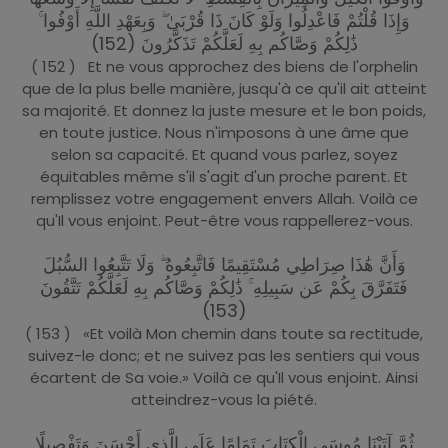
وَإِذَا قُلْتُمْ فَاعْدِلُوا وَلَوْ كَانَ ذَا قُرْبَىٰ ۖ وَبِعَهْدِ اللَّهِ أَوْفُوا ۚ
ذَٰلِكُمْ وَصَّاكُم بِهِ لَعَلَّكُمْ تَذَكَّرُونَ (152)
( 152 ) Et ne vous approchez des biens de l'orphelin
que de la plus belle manière, jusqu'à ce qu'il ait atteint
sa majorité. Et donnez la juste mesure et le bon poids,
en toute justice. Nous n'imposons à une âme que
selon sa capacité. Et quand vous parlez, soyez
équitables même s'il s'agit d'un proche parent. Et
remplissez votre engagement envers Allah. Voilà ce
qu'Il vous enjoint. Peut-être vous rappellerez-vous.
وَأَنَّ هَٰذَا صِرَاطِي مُسْتَقِيمًا فَاتَّبِعُوهُ ۖ وَلَا تَتَّبِعُوا السُّبُلَ
فَتَفَرَّقَ بِكُمْ عَن سَبِيلِهِ ۚ ذَٰلِكُمْ وَصَّاكُم بِهِ لَعَلَّكُمْ تَتَّقُونَ
(153)
( 153 ) «Et voilà Mon chemin dans toute sa rectitude,
suivez-le donc; et ne suivez pas les sentiers qui vous
écartent de Sa voie.» Voilà ce qu'Il vous enjoint. Ainsi
atteindrez-vous la piété.
ثُمَّ آتَيْنَا مُوسَى الْكِتَابَ تَمَامًا عَلَى الَّذِي أَحْسَنَ وَتَفْصِيلًا