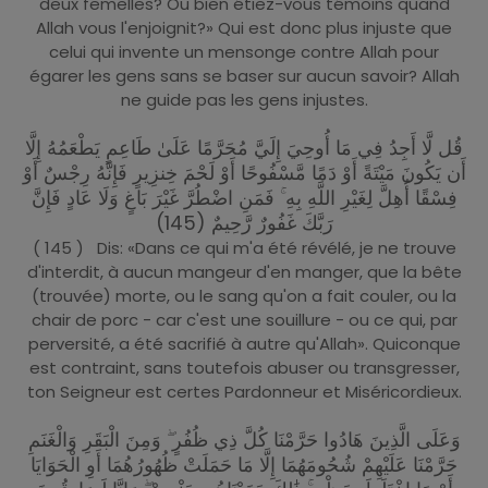
deux femelles? Ou bien étiez-vous témoins quand
Allah vous l'enjoignit?» Qui est donc plus injuste que
celui qui invente un mensonge contre Allah pour
égarer les gens sans se baser sur aucun savoir? Allah
ne guide pas les gens injustes.
قُل لَّا أَجِدُ فِي مَا أُوحِيَ إِلَيَّ مُحَرَّمًا عَلَىٰ طَاعِمٍ يَطْعَمُهُ إِلَّا
أَن يَكُونَ مَيْتَةً أَوْ دَمًا مَّسْفُوحًا أَوْ لَحْمَ خِنزِيرٍ فَإِنَّهُ رِجْسٌ أَوْ
فِسْقًا أُهِلَّ لِغَيْرِ اللَّهِ بِهِ ۚ فَمَنِ اضْطُرَّ غَيْرَ بَاغٍ وَلَا عَادٍ فَإِنَّ
رَبَّكَ غَفُورٌ رَّحِيمٌ (145)
( 145 ) Dis: «Dans ce qui m'a été révélé, je ne trouve
d'interdit, à aucun mangeur d'en manger, que la bête
(trouvée) morte, ou le sang qu'on a fait couler, ou la
chair de porc - car c'est une souillure - ou ce qui, par
perversité, a été sacrifié à autre qu'Allah». Quiconque
est contraint, sans toutefois abuser ou transgresser,
ton Seigneur est certes Pardonneur et Miséricordieux.
وَعَلَى الَّذِينَ هَادُوا حَرَّمْنَا كُلَّ ذِي ظُفُرٍ ۖ وَمِنَ الْبَقَرِ وَالْغَنَمِ
حَرَّمْنَا عَلَيْهِمْ شُحُومَهُمَا إِلَّا مَا حَمَلَتْ ظُهُورُهُمَا أَوِ الْحَوَايَا