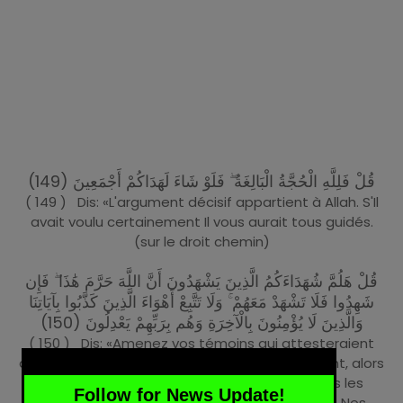
قُلْ فَلِلَّهِ الْحُجَّةُ الْبَالِغَةُ ۖ فَلَوْ شَاءَ لَهَدَاكُمْ أَجْمَعِينَ (149)
( 149 ) Dis: «L'argument décisif appartient à Allah. S'Il
avait voulu certainement Il vous aurait tous guidés.
(sur le droit chemin)
قُلْ هَلُمَّ شُهَدَاءَكُمُ الَّذِينَ يَشْهَدُونَ أَنَّ اللَّهَ حَرَّمَ هَٰذَا ۖ فَإِن
شَهِدُوا فَلَا تَشْهَدْ مَعَهُمْ ۚ وَلَا تَتَّبِعْ أَهْوَاءَ الَّذِينَ كَذَّبُوا بِآيَاتِنَا
وَالَّذِينَ لَا يُؤْمِنُونَ بِالْآخِرَةِ وَهُم بِرَبِّهِمْ يَعْدِلُونَ (150)
( 150 ) Dis: «Amenez vos témoins qui attesteraient
qu'Allah a interdit cela.» Si ensuite ils témoignent, alors
toi, ne témoigne pas avec eux et ne suis pas les
Follow for News Update!
passions de ceux qui traitent de mensonges Nos