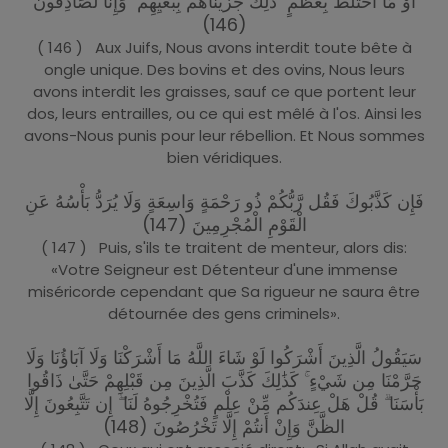
أَوْ مَا اخْتَلَطَ بِعَظْمٍ ۚ ذَٰلِكَ جَزَيْنَاهُم بِبَغْيِهِمْ ۖ وَإِنَّا لَصَادِقُونَ
(146)
( 146 ) Aux Juifs, Nous avons interdit toute bête à
ongle unique. Des bovins et des ovins, Nous leurs
avons interdit les graisses, sauf ce que portent leur
dos, leurs entrailles, ou ce qui est mêlé à l'os. Ainsi les
avons-Nous punis pour leur rébellion. Et Nous sommes
bien véridiques.
فَإِن كَذَّبُوكَ فَقُل رَّبُّكُمْ ذُو رَحْمَةٍ وَاسِعَةٍ وَلَا يُرَدُّ بَأْسُهُ عَنِ
الْقَوْمِ الْمُجْرِمِينَ (147)
( 147 ) Puis, s'ils te traitent de menteur, alors dis:
«Votre Seigneur est Détenteur d'une immense
miséricorde cependant que Sa rigueur ne saura être
détournée des gens criminels».
سَيَقُولُ الَّذِينَ أَشْرَكُوا لَوْ شَاءَ اللَّهُ مَا أَشْرَكْنَا وَلَا آبَاؤُنَا وَلَا
حَرَّمْنَا مِن شَيْءٍ ۚ كَذَٰلِكَ كَذَّبَ الَّذِينَ مِن قَبْلِهِمْ حَتَّىٰ ذَاقُوا
بَأْسَنَا ۗ قُلْ هَلْ عِندَكُم مِّنْ عِلْمٍ فَتُخْرِجُوهُ لَنَا ۖ إِن تَتَّبِعُونَ إِلَّا
الظَّنَّ وَإِنْ أَنتُمْ إِلَّا تَخْرُصُونَ (148)