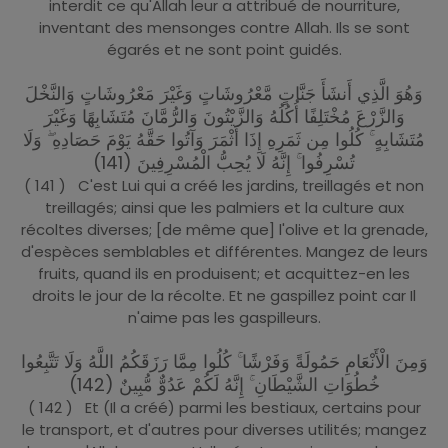
interdit ce qu'Allah leur a attribué de nourriture,
inventant des mensonges contre Allah. Ils se sont
égarés et ne sont point guidés.
وَهُوَ الَّذِي أَنشَأَ جَنَّاتٍ مَّعْرُوشَاتٍ وَغَيْرَ مَعْرُوشَاتٍ وَالنَّخْلَ
وَالزَّرْعَ مُخْتَلِفًا أُكُلُهُ وَالزَّيْتُونَ وَالرُّمَّانَ مُتَشَابِهًا وَغَيْرَ
مُتَشَابِهٍ ۚ كُلُوا مِن ثَمَرِهِ إِذَا أَثْمَرَ وَآتُوا حَقَّهُ يَوْمَ حَصَادِهِ ۖ وَلَا
تُسْرِفُوا ۚ إِنَّهُ لَا يُحِبُّ الْمُسْرِفِينَ (141)
( 141 ) C'est Lui qui a créé les jardins, treillagés et non
treillagés; ainsi que les palmiers et la culture aux
récoltes diverses; [de même que] l'olive et la grenade,
d'espèces semblables et différentes. Mangez de leurs
fruits, quand ils en produisent; et acquittez-en les
droits le jour de la récolte. Et ne gaspillez point car Il
n'aime pas les gaspilleurs.
وَمِنَ الْأَنْعَامِ حَمُولَةً وَفَرْشًا ۚ كُلُوا مِمَّا رَزَقَكُمُ اللَّهُ وَلَا تَتَّبِعُوا
خُطُوَاتِ الشَّيْطَانِ ۚ إِنَّهُ لَكُمْ عَدُوٌّ مُّبِينٌ (142)
( 142 ) Et (Il a créé) parmi les bestiaux, certains pour
le transport, et d'autres pour diverses utilités; mangez