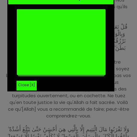
signes et qui ne croient pas à l'au-delà, tandis qu'ils
donnent des égaux à leur Seigneur.
قُلْ تَعَالَوْا أَتْلُ مَا حَرَّمَ رَبُّكُمْ عَلَيْكُمْ ۖ أَلَّا تُشْرِكُوا بِهِ شَيْئًا ۖ
وَبِالْوَالِدَيْنِ إِحْسَانًا ۖ وَلَا تَقْتُلُوا أَوْلَادَكُم مِّنْ إِمْلَاقٍ ۖ نَّحْنُ
نَرْزُقُكُمْ وَإِيَّاهُمْ ۖ وَلَا تَقْرَبُوا الْفَوَاحِشَ مَا ظَهَرَ مِنْهَا وَمَا
بَطَنَ ۖ وَلَا تَقْتُلُوا النَّفْسَ الَّتِي حَرَّمَ اللَّهُ إِلَّا بِالْحَقِّ ۚ ذَٰلِكُمْ
وَصَّاكُم بِهِ لَعَلَّكُمْ تَعْقِلُونَ (151)
( 151 ) Dis: «Venez, je vais réciter ce que votre
Seigneur vous a interdit: ne Lui associez rien; et soyez
bienfaisants envers vos père et mère. Ne tuez pas vos
enfants pour cause de pauvreté. Nous vous
Close [X]
nourrissons tout comme eux. N'approchez pas des
turpitudes ouvertement, ou en cachette. Ne tuez
qu'en toute justice la vie qu'Allah a fait sacrée. Voilà
ce qu'[Allah] vous a recommandé de faire; peut-être
comprendrez-vous.
وَلَا تَقْرَبُوا مَالَ الْيَتِيمِ إِلَّا بِالَّتِي هِيَ أَحْسَنُ حَتَّىٰ يَبْلُغَ أَشُدَّهُ ۖ
وَأَوْفُوا الْكَيْلَ وَالْمِيزَانَ بِالْقِسْطِ ۖ لَا نُكَلِّفُ نَفْسًا إِلَّا وُسْعَهَا ۖ